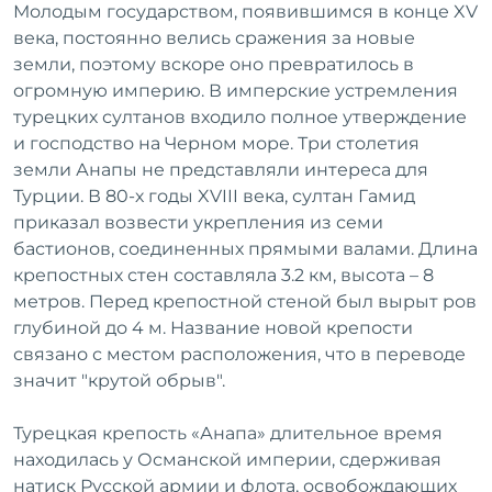
Молодым государством, появившимся в конце XV
века, постоянно велись сражения за новые
земли, поэтому вскоре оно превратилось в
MIRACLEON
огромную империю. В имперские устремления
THALANEA ULTRA
турецких султанов входило полное утверждение
ALL INCLUSIVE &
и господство на Черном море. Три столетия
SPA ANAPA 4*
земли Анапы не представляли интереса для
Турции. В 80-х годы XVIII века, султан Гамид
приказал возвести укрепления из семи
бастионов, соединенных прямыми валами. Длина
крепостных стен составляла 3.2 км, высота – 8
метров. Перед крепостной стеной был вырыт ров
глубиной до 4 м. Название новой крепости
связано с местом расположения, что в переводе
значит "крутой обрыв".
Турецкая крепость «Анапа» длительное время
находилась у Османской империи, сдерживая
натиск Русской армии и флота, освобождающих