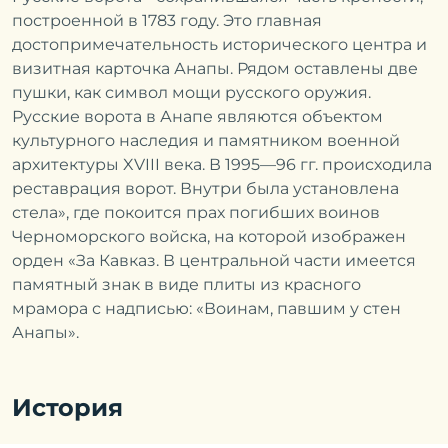
Регистрируясь в программе, вы
Ошибка заполнения
MIRACLEON
MIRACLEON
подтверждаете, что ознакомились с
построенной в 1783 году. Это главная
ОТПРАВИТЬ
ОТПРАВИТЬ
ОТПРАВИТЬ
MOVENPICK
ЛЕТНЯЯ
полными правилами программы,
Ошибка заполнения
достопримечательность исторического центра и
Ошибка заполнения
ДОЛЖНОСТЬ
соглашаетесь на обработку
персональных
RESORT & SPA
РЕЗИДЕНЦИЯ
визитная карточка Анапы. Рядом оставлены две
данных
и получение маркетинговой
ANAPA 5*
ДАЧА DEL SOL
информации
пушки, как символ мощи русского оружия.
Ошибка заполнения
ANAPA 5*
Ошибка заполнения
ТЕЛЕФОН
Русские ворота в Анапе являются объектом
КОНТАКТНОЕ ЛИЦО (Ф.И.О.)
ОТПРАВИТЬ
культурного наследия и памятником военной
MIRACLEON
MIRACLEON
архитектуры XVIII века. В 1995—96 гг. происходила
Ошибка заполнения
EMAIL
Ошибка заполнения
ТЕЛЕФОН
ГОРОД MIRA
BETON BRUT
реставрация ворот. Внутри была установлена
FAMILY RESORT &
ULTRA ALL
стела», где покоится прах погибших воинов
Ошибка заполнения
ТЕКСТ СООБЩЕНИЯ
SPA ANAPA 5*
INCLUSIVE & SPA
Черноморского войска, на которой изображен
Ошибка заполнения
EMAIL
ANAPA 4*
орден «За Кавказ. В центральной части имеется
памятный знак в виде плиты из красного
Ошибка заполнения
САЙТ
мрамора с надписью: «Воинам, павшим у стен
MIRACLEON
ДЕТСКИЙ ЛАГЕРЬ
Ошибка заполнения
ДОБАВИТЬ ФАЙЛ
Анапы».
FIOLETO ULTRA
«ЖЕМЧУЖИНА
Выберите файл
(doc, pdf, до 10мб)
Нажимая кнопку, вы соглашаетесь с
политикой
Ошибка заполнения
ALL INCLUSIVE
РОССИИ»
конфиденциальности
RESORT & SPA
Нажимая кнопку, вы соглашаетесь с
политикой
Вложения
конфиденциальности
История
ANAPA 4*
ОТПРАВИТЬ
ОТПРАВИТЬ