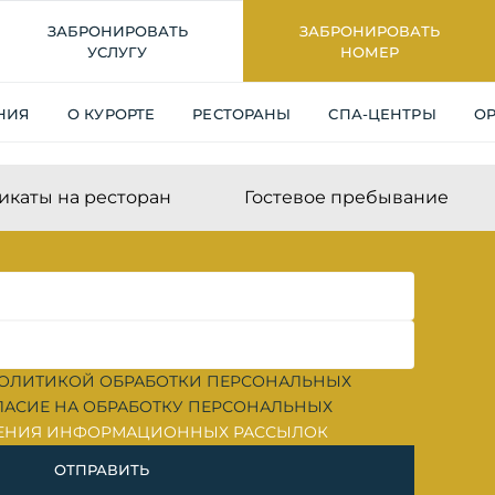
ЗАБРОНИРОВАТЬ
ЗАБРОНИРОВАТЬ
8 800 200 24 44
НАЙТИ НОМЕР
УСЛУГУ
НОМЕР
НИЯ
О КУРОРТЕ
РЕСТОРАНЫ
СПА-ЦЕНТРЫ
О
икаты на ресторан
Гостевое пребывание
ОЛИТИКОЙ ОБРАБОТКИ ПЕРСОНАЛЬНЫХ
ЛАСИЕ НА ОБРАБОТКУ ПЕРСОНАЛЬНЫХ
ЕНИЯ ИНФОРМАЦИОННЫХ РАССЫЛОК
ОТПРАВИТЬ
PICK
MIRACLEON ЛЕТНЯЯ