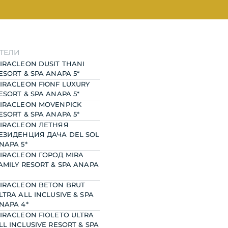
A 5*
РЕЗИДЕНЦИЯ ДАЧА DEL
SOL ANAPA 5*
ТЕЛИ
IRACLEON DUSIT THANI
ESORT & SPA ANAPA 5*
IRACLEON FЮNF LUXURY
ESORT & SPA ANAPA 5*
и
IRACLEON MOVENPICK
я
ESORT & SPA ANAPA 5*
O
ДЕТСКИЙ ЛАГЕРЬ
IRACLEON ЛЕТНЯЯ
E
«ЖЕМЧУЖИНА РОССИИ»
ЕЗИДЕНЦИЯ ДАЧА DEL SOL
A 4*
и
и
NAPA 5*
я
я
IRACLEON ГОРОД MIRA
ись с
AMILY RESORT & SPA ANAPA
ии
IRACLEON BETON BRUT
LTRA ALL INCLUSIVE & SPA
NAPA 4*
IRACLEON FIOLETO ULTRA
LL INCLUSIVE RESORT & SPA