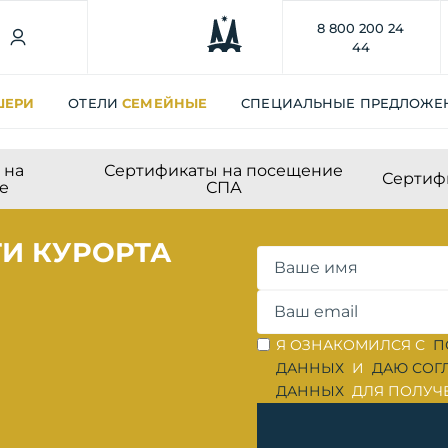
8 800 200 24
44
ШЕРИ
ОТЕЛИ
СЕМЕЙНЫЕ
CПЕЦИАЛЬНЫЕ ПРЕДЛОЖЕ
 на
Сертификаты на посещение
Сертиф
е
СПА
ТИ КУРОРТА
ОШИБКА ЗАПОЛНЕНИЯ
ОШИБКА ЗАПОЛНЕНИЯ
Я ОЗНАКОМИЛСЯ С
П
ДАННЫХ
И
ДАЮ СОГ
КАЗАНИЕМ ГОРОДА)
ДАННЫХ
ДЛЯ ПОЛУЧ
Е ИМЯ
LEON FЮNF LUXURY
MIRACLEON MOVEN