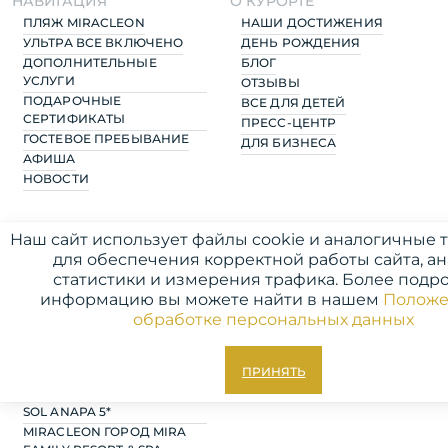
НАВИГАЦИЯ
О КУРОРТЕ
ПЛЯЖ MIRACLEON
НАШИ ДОСТИЖЕНИЯ
УЛЬТРА ВСЕ ВКЛЮЧЕНО
ДЕНЬ РОЖДЕНИЯ
ДОПОЛНИТЕЛЬНЫЕ
БЛОГ
УСЛУГИ
ОТЗЫВЫ
ПОДАРОЧНЫЕ
ВСЕ ДЛЯ ДЕТЕЙ
СЕРТИФИКАТЫ
ПРЕСС-ЦЕНТР
ГОСТЕВОЕ ПРЕБЫВАНИЕ
ДЛЯ БИЗНЕСА
АФИША
НОВОСТИ
Наш сайт использует файлы cookie и аналогичные 
ОТЕЛИ
для обеспечения корректной работы сайта, а
MIRACLEON DUSIT THANI
статистики и измерения трафика. Более подр
RESORT & SPA ANAPA 5*
информацию вы можете найти в нашем
Положе
MIRACLEON FЮNF LUXURY
RESORT & SPA ANAPA 5*
обработке персональных данных
MIRACLEON MOVENPICK
RESORT & SPA ANAPA 5*
ПРИНЯТЬ
MIRACLEON ЛЕТНЯЯ
РЕЗИДЕНЦИЯ ДАЧА DEL
SOL ANAPA 5*
MIRACLEON ГОРОД MIRA