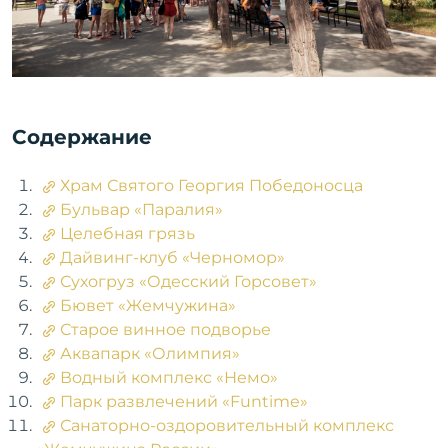
ПРИНЯТЬ ВСЕ
MIRACLEON
THALANEA ULTRA
ALL INCLUSIVE &
Содержание
SPA ANAPA 4*
СБРОСИТЬ
ПРИМЕНИТЬ
Храм Святого Георгия Победоносца
Бульвар «Паралия»
Целебная грязь
Дайвинг-клуб «Черномор»
Сухогруз «Одесский Горсовет»
Бювет «Жемчужина»
Старое винное подворье
Аквапарк «Олимпия»
Водный комплекс «Немо»
Парк развлечений «Funtime»
Санаторно-оздоровительный комплекс