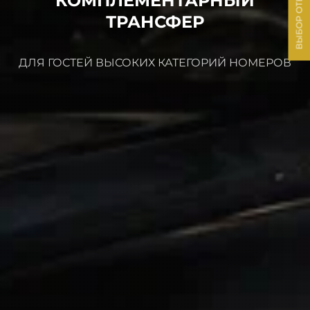
ВЫБОР ОТЕЛЯ
КОМПЛЕМЕНТАРНЫЙ
ТРАНСФЕР
ДЛЯ ГОСТЕЙ ВЫСОКИХ КАТЕГОРИЙ НОМЕРОВ
ПОДРОБНЕЕ