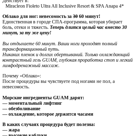
Действует в:
Miracleon Fioleto Ultra All Inclusive Resort & SPA Anapa 4*
Облако для ног: невесомость за
30
60 минут!
Единственная в городе СПА-программа, которая убирает
боль, отеки и тяжесть.
Теперь длится целый час вместо 30
минут, за ту же цену!
Вы отдыхаете 60 минут. Ваши ноги проходят полный
трансформационный путь.
Никаких пленок и долгих обертываний. Только охлаждающий
контрастный гель GUAM, глубокая проработка стоп и легкий
лимфодренажный массаж.
Почему «Облако»:
После процедуры вы чувствуете под ногами не пол, а
невесомость.
Морские ингредиенты GUAM дарят:
— моментальный лифтинг
— обезболивание
— охлаждение, которое держится часами
В каких случаях процедура будет полезна:
— жара
— высокие каблуки