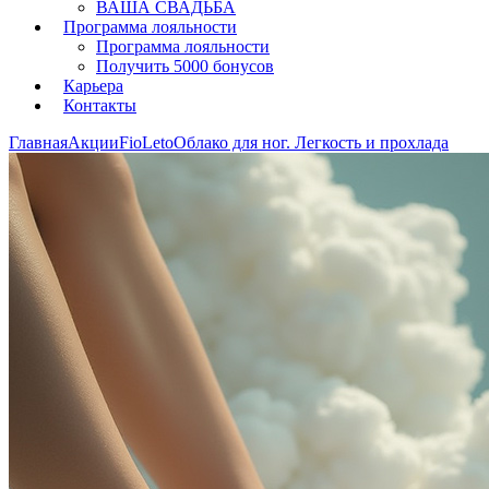
ВАША СВАДЬБА
Программа лояльности
Программа лояльности
Получить 5000 бонусов
Карьера
Контакты
Главная
Акции
FioLeto
Облако для ног. Легкость и прохлада