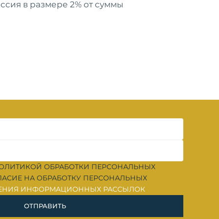
ссия в размере 2% от суммы
A 5*
РЕЗИДЕНЦИЯ ДАЧА DEL
SOL ANAPA 5*
ПРИМЕНИТЬ
O
ДЕТСКИЙ ЛАГЕРЬ
E
«ЖЕМЧУЖИНА РОССИИ»
A 4*
ОЛИТИКОЙ ОБРАБОТКИ ПЕРСОНАЛЬНЫХ
ЛАСИЕ НА ОБРАБОТКУ ПЕРСОНАЛЬНЫХ
ЕНИЯ ИНФОРМАЦИОННЫХ РАССЫЛОК
ОТПРАВИТЬ