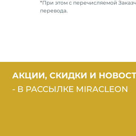
*При этом с перечисляемой Заказ
RESORT & SPA ANAPA 5*
RESOR
ОТПРАВИТЬ
перевода.
СБРОСИТЬ
MIRACLEON ГОРОД MIRA
MIRAC
АКЦИИ, СКИДКИ И НОВОС
FAMILY RESORT & SPA
ULTRA 
ANAPA 5*
SPA A
- В РАССЫЛКЕ MIRACLEON