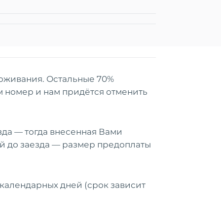
и
я
роживания. Остальные 70%
м номер и нам придётся отменить
и
и
я
я
ись с
ии
зда — тогда внесенная Вами
ей до заезда — размер предоплаты
 календарных дней (срок зависит
ПРИНЯТЬ ВСЕ
PICK
MIRACLEON ЛЕТНЯЯ