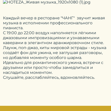
Регистрируясь в программе, вы
Ошибка заполнения
MIRACLEON
MIRACLEON
подтверждаете, что ознакомились с
ОТПРАВИТЬ
ОТПРАВИТЬ
ОТПРАВИТЬ
MOVENPICK
ЛЕТНЯЯ
полными правилами программы,
Ошибка заполнения
Ошибка заполнения
ДОЛЖНОСТЬ
соглашаетесь на обработку
персональных
RESORT & SPA
РЕЗИДЕНЦИЯ
данных
и получение маркетинговой
Каждый вечер в ресторане "ЧАНГ" звучит живая
ПОДРОБНЕЕ
ANAPA 5*
ДАЧА DEL SOL
информации
музыка в исполнении профессионального
Ошибка заполнения
ANAPA 5*
Ошибка заполнения
ТЕЛЕФОН
пианиста.
КОНТАКТНОЕ ЛИЦО (Ф.И.О.)
ОТПРАВИТЬ
С 19:00 до 22:00 воздух наполняется лёгкими
джазовыми импровизациями и узнаваемыми
MIRACLEON
MIRACLEON
Ошибка заполнения
EMAIL
каверами в элегантном аранжировочном стиле.
Ошибка заполнения
ТЕЛЕФОН
ГОРОД MIRA
BETON BRUT
Лаунж, поп-джаз, хиты мировой эстрады - музыка
FAMILY RESORT &
ULTRA ALL
создаёт фон для ужина, не заглушая разговоры,
Ошибка заполнения
ТЕКСТ СООБЩЕНИЯ
SPA ANAPA 5*
INCLUSIVE & SPA
но добавляя моменту особого шарма.
Ошибка заполнения
EMAIL
Идеально для романтического ужина, встречи с
ANAPA 4*
друзьями или просто чтобы замедлиться и
ПРИНЯТЬ ВСЕ
насладиться моментом.
Ошибка заполнения
САЙТ
MIRACLEON
ДЕТСКИЙ ЛАГЕРЬ
Слушайте, расслабляйтесь, вдохновляйтесь.
Ошибка заполнения
ДОБАВИТЬ ФАЙЛ
FIOLETO ULTRA
«ЖЕМЧУЖИНА
Выберите файл
(doc, pdf, до 10мб)
Нажимая кнопку, вы соглашаетесь с
политикой
Ошибка заполнения
ALL INCLUSIVE
РОССИИ»
конфиденциальности
RESORT & SPA
Нажимая кнопку, вы соглашаетесь с
политикой
Вложения
конфиденциальности
ANAPA 4*
ОТПРАВИТЬ
СБРОСИТЬ
ПРИМЕНИТЬ
ОТПРАВИТЬ