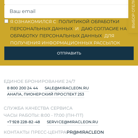
ВЫБОР ОТЕЛЯ
ОШИБКА ЗАПОЛНЕНИЯ
ОШИБКА ЗАПОЛНЕНИЯ
Я ОЗНАКОМИЛСЯ С
ПОЛИТИКОЙ ОБРАБОТКИ
ПЕРСОНАЛЬНЫХ ДАННЫХ
И
ДАЮ СОГЛАСИЕ НА
ОБРАБОТКУ ПЕРСОНАЛЬНЫХ ДАННЫХ
ДЛЯ
ПОЛУЧЕНИЯ ИНФОРМАЦИОННЫХ РАССЫЛОК
ПОДРОБНЕЕ
ОТПРАВИТЬ
ЕДИНОЕ БРОНИРОВАНИЕ 24/7
8 800 200 24 44
SALE@MIRACLEON.RU
АНАПА, ПИОНЕРСКИЙ ПРОСПЕКТ 253
СЛУЖБА КАЧЕСТВА СЕРВИСА
ЧАСЫ РАБОТЫ: 8:00 - 17:00 (ПН-ПТ)
+7 928 228-82-48
SERVICE@MIRACLEON.RU
КОНТАКТЫ ПРЕСС-ЦЕНТРА
PR@MIRACLEON