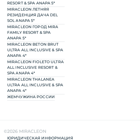
RESORT & SPA ANAPA 5*
MIRACLEON ЛЕТНЯЯ
РЕЗИДЕНЦИЯ ДАЧА DEL
SOL ANAPA 5*
MIRACLEON ГОРОД MIRA
FAMILY RESORT & SPA
ANAPA 5*
MIRACLEON BETON BRUT
ULTRA ALL INCLUSIVE & SPA
ANAPA 4*
MIRACLEON FIOLETO ULTRA
ALL INCLUSIVE RESORT &
SPA ANAPA 4*
MIRACLEON THALANEA
ULTRA ALL INCLUSIVE & SPA
ANAPA 4*
ЖЕМЧУЖИНА РОССИИ
©2026 MIRACLEON
ПРИНЯТЬ ВСЕ
ЮРИДИЧЕСКАЯ ИНФОРМАЦИЯ