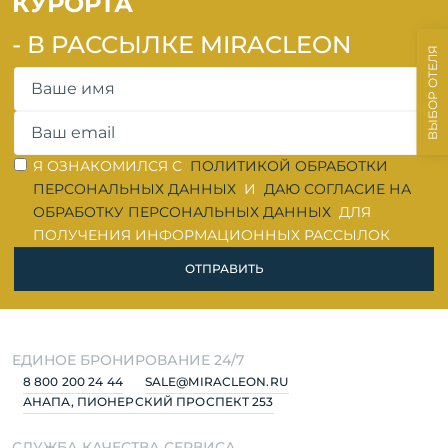
КУРОРТА
- В РАССЫЛКЕ MIRACLEON
ВЫБОР ОТЕЛЯ
ОШИБКА ЗАПОЛНЕНИЯ
ОШИБКА ЗАПОЛНЕНИЯ
Я ОЗНАКОМИЛСЯ С
ПОЛИТИКОЙ ОБРАБОТКИ
ПЕРСОНАЛЬНЫХ ДАННЫХ
И
ДАЮ СОГЛАСИЕ НА
ПОДРОБНЕЕ
ОБРАБОТКУ ПЕРСОНАЛЬНЫХ ДАННЫХ
ДЛЯ
ПОЛУЧЕНИЯ ИНФОРМАЦИОННЫХ РАССЫЛОК
ОТПРАВИТЬ
ЕДИНОЕ БРОНИРОВАНИЕ 24/7
8 800 200 24 44
SALE@MIRACLEON.RU
АНАПА, ПИОНЕРСКИЙ ПРОСПЕКТ 253
СЛУЖБА КАЧЕСТВА СЕРВИСА