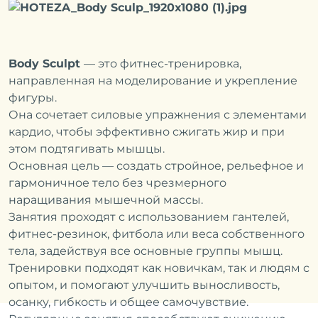
Регистрируясь в программе, вы
Ошибка заполнения
MIRACLEON
MIRACLEON
подтверждаете, что ознакомились с
ОТПРАВИТЬ
ОТПРАВИТЬ
ОТПРАВИТЬ
MOVENPICK
ЛЕТНЯЯ
полными правилами программы,
Ошибка заполнения
Ошибка заполнения
ДОЛЖНОСТЬ
соглашаетесь на обработку
персональных
RESORT & SPA
РЕЗИДЕНЦИЯ
данных
и получение маркетинговой
ПОДРОБНЕЕ
ANAPA 5*
ДАЧА DEL SOL
информации
Body Sculpt
— это фитнес-тренировка,
Ошибка заполнения
ANAPA 5*
Ошибка заполнения
ТЕЛЕФОН
направленная на моделирование и укрепление
КОНТАКТНОЕ ЛИЦО (Ф.И.О.)
ОТПРАВИТЬ
фигуры.
MIRACLEON
MIRACLEON
Она сочетает силовые упражнения с элементами
Ошибка заполнения
EMAIL
Ошибка заполнения
ТЕЛЕФОН
ГОРОД MIRA
BETON BRUT
кардио, чтобы эффективно сжигать жир и при
FAMILY RESORT &
ULTRA ALL
этом подтягивать мышцы.
Ошибка заполнения
ТЕКСТ СООБЩЕНИЯ
SPA ANAPA 5*
INCLUSIVE & SPA
Основная цель — создать стройное, рельефное и
Ошибка заполнения
EMAIL
ANAPA 4*
гармоничное тело без чрезмерного
наращивания мышечной массы.
ПРИНЯТЬ ВСЕ
Ошибка заполнения
САЙТ
Занятия проходят с использованием гантелей,
MIRACLEON
ДЕТСКИЙ ЛАГЕРЬ
Ошибка заполнения
ДОБАВИТЬ ФАЙЛ
фитнес-резинок, фитбола или веса собственного
FIOLETO ULTRA
«ЖЕМЧУЖИНА
Выберите файл
(doc, pdf, до 10мб)
тела, задействуя все основные группы мышц.
Нажимая кнопку, вы соглашаетесь с
политикой
Ошибка заполнения
ALL INCLUSIVE
РОССИИ»
конфиденциальности
Тренировки подходят как новичкам, так и людям с
RESORT & SPA
Нажимая кнопку, вы соглашаетесь с
политикой
Вложения
опытом, и помогают улучшить выносливость,
конфиденциальности
ANAPA 4*
ОТПРАВИТЬ
СБРОСИТЬ
ПРИМЕНИТЬ
осанку, гибкость и общее самочувствие.
ОТПРАВИТЬ