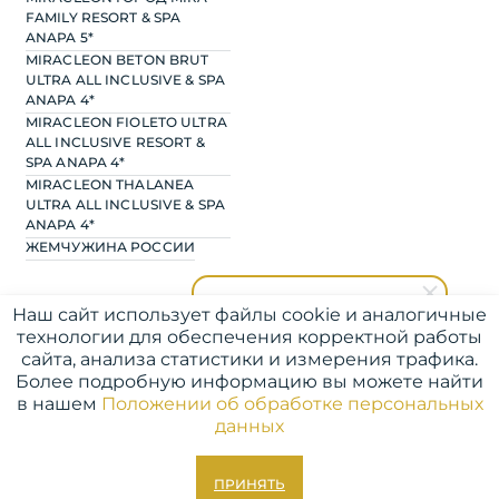
FAMILY RESORT & SPA
ANAPA 5*
MIRACLEON BETON BRUT
ULTRA ALL INCLUSIVE & SPA
ANAPA 4*
MIRACLEON FIOLETO ULTRA
ALL INCLUSIVE RESORT &
SPA ANAPA 4*
MIRACLEON THALANEA
ULTRA ALL INCLUSIVE & SPA
ANAPA 4*
ЖЕМЧУЖИНА РОССИИ
Наш сайт использует файлы cookie и аналогичные
технологии для обеспечения корректной работы
сайта, анализа статистики и измерения трафика.
Miracleon
©2026 MIRACLEON
Более подробную информацию вы можете найти
У вас есть вопрос? Мы online
ЮРИДИЧЕСКАЯ ИНФОРМАЦИЯ
в нашем
Положении об обработке персональных
ПОЛИТИКА ИНФОРМАЦИОННОЙ БЕЗОПАСНОСТИ
данных
ДОГОВОР ОФЕРТЫ
КОДЕКС КОРПОРАТИВНОЙ ЭТИКИ
УЧАСТНИК ПРОЕКТА | ПРОИЗВОДИТЕЛЬНОСТЬ.РФ
ПРИНЯТЬ