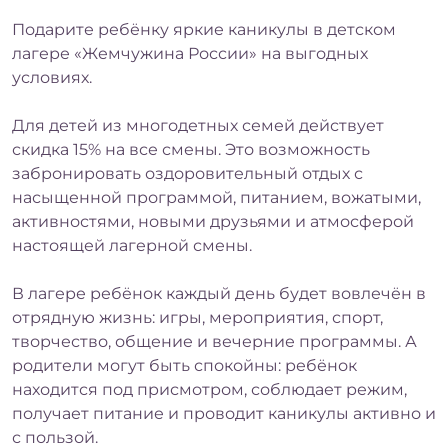
Регистрируясь в программе, вы
Ошибка заполнения
MIRACLEON
MIRACLEON
подтверждаете, что ознакомились с
ОТПРАВИТЬ
Подарите ребёнку яркие каникулы в детском
ОТПРАВИТЬ
ОТПРАВИТЬ
MOVENPICK
ЛЕТНЯЯ
полными правилами программы,
Ошибка заполнения
Ошибка заполнения
ДОЛЖНОСТЬ
соглашаетесь на обработку
персональных
лагере «Жемчужина России» на выгодных
RESORT & SPA
РЕЗИДЕНЦИЯ
данных
и получение маркетинговой
ПОДРОБНЕЕ
условиях.
ANAPA 5*
ДАЧА DEL SOL
информации
Ошибка заполнения
ANAPA 5*
Ошибка заполнения
ТЕЛЕФОН
КОНТАКТНОЕ ЛИЦО (Ф.И.О.)
ОТПРАВИТЬ
Для детей из многодетных семей действует
скидка 15% на все смены. Это возможность
MIRACLEON
MIRACLEON
Ошибка заполнения
EMAIL
забронировать оздоровительный отдых с
Ошибка заполнения
ТЕЛЕФОН
ГОРОД MIRA
BETON BRUT
насыщенной программой, питанием, вожатыми,
FAMILY RESORT &
ULTRA ALL
активностями, новыми друзьями и атмосферой
Ошибка заполнения
ТЕКСТ СООБЩЕНИЯ
SPA ANAPA 5*
INCLUSIVE & SPA
Ошибка заполнения
EMAIL
настоящей лагерной смены.
ANAPA 4*
ПРИНЯТЬ ВСЕ
В лагере ребёнок каждый день будет вовлечён в
Ошибка заполнения
САЙТ
MIRACLEON
ДЕТСКИЙ ЛАГЕРЬ
отрядную жизнь: игры, мероприятия, спорт,
Ошибка заполнения
ДОБАВИТЬ ФАЙЛ
FIOLETO ULTRA
«ЖЕМЧУЖИНА
творчество, общение и вечерние программы. А
Выберите файл
(doc, pdf, до 10мб)
Нажимая кнопку, вы соглашаетесь с
политикой
Ошибка заполнения
ALL INCLUSIVE
РОССИИ»
родители могут быть спокойны: ребёнок
конфиденциальности
RESORT & SPA
Нажимая кнопку, вы соглашаетесь с
политикой
Вложения
находится под присмотром, соблюдает режим,
конфиденциальности
ANAPA 4*
ОТПРАВИТЬ
получает питание и проводит каникулы активно и
СБРОСИТЬ
ПРИМЕНИТЬ
ОТПРАВИТЬ
с пользой.