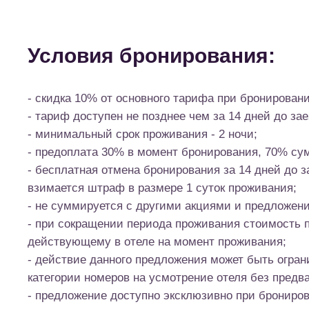
Оши
Оши
РАЗМЕР ИНТЕРЕСУЮЩЕЙ ВАС ТОРГОВОЙ ПЛОЩАДИ (ОТ__И ДО__ М2
Ошибка заполнения
ТЕЛЕФОН
Ошибка заполнения
ТЕЛЕ
ТЕЛЕ
Оши
Оши
КОНТАКТНОЕ ЛИЦО (Ф.И.О.)
Ошибка заполнения
EMAI
EMAI
Оши
Оши
ГРАЖ
Оши
EMAI
Оши
КОМ
Оши
EMAI
EMAI
EMAI
Оши
Оши
Оши
Условия бронирования:
Ошибка заполнения
EMAIL
Ошибка заполнения
КОМ
КОМ
Оши
Оши
ДОЛЖНОСТЬ
Ошибка заполнения
КОМ
КОМ
Оши
Оши
EMAI
Оши
Нажи
Оши
КОМ
КОМ
Я оз
Оши
Оши
Оши
согл
ПОДРОБНЕЕ
- скидка 10% от основного тарифа при бронирован
САЙТ
Ошибка заполнения
Ошибка заполнения
ДОБА
Оши
инфо
ТЕЛЕФОН
Ошибка заполнения
ТЕЛЕ
Оши
- тариф доступен не позднее чем за 14 дней до зае
КОНТАКТНОЕ ЛИЦО (Ф.И.О.)
В
Нажи
Нажи
Оши
Оши
- минимальный срок проживания - 2 ночи;
Я оз
Я оз
Оши
Оши
Нажимая кнопку, вы соглашаетесь с
политикой конфиденциал
Ошибка заполнения
согл
согл
Нажи
Нажи
EMAIL
Оши
Оши
Ошибка заполнения
Нажи
Доб
- предоплата 30% в момент бронирования, 70% су
Реги
Оши
ТЕЛЕФОН
Ошибка заполнения
инф
инф
ОТПРАВИТЬ
прав
- бесплатная отмена бронирования за 14 дней до з
полу
взимается штраф в размере 1 суток проживания;
ТЕКСТ СООБЩЕНИЯ
Ошибка заполнения
EMAIL
Ошибка заполнения
- не суммируется с другими акциями и предложен
ВЫБЕРИТЕ ОТЕЛЬ
- при сокращении периода проживания стоимость 
САЙТ
Ошибка заполнения
действующему в отеле на момент проживания;
ДОБАВИТЬ ФАЙЛ
Ошибка заполнения
- действие данного предложения может быть огран
Выберите файл
(doc, pdf, до 10мб)
категории номеров на усмотрение отеля без предв
Нажимая кнопку, вы соглашаетесь с
политикой конфиденциал
Ошибка заполнения
- предложение доступно эксклюзивно при брониро
Нажимая кнопку, вы соглашаетесь с
политикой конфиденциал
Вложения
ОТПРАВИТЬ