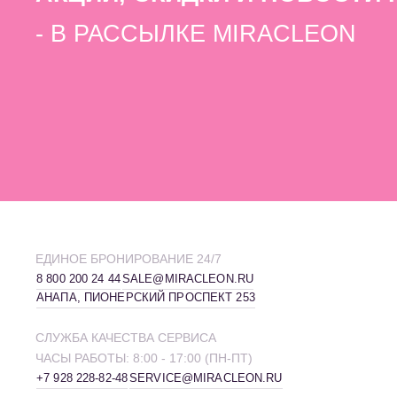
- В РАССЫЛКЕ MIRACLEON
MIRACLEON THALANEA
ULTRA ALL INCLUSIVE & SPA
ANAPA 4*
ЕДИНОЕ БРОНИРОВАНИЕ 24/7
8 800 200 24 44
SALE@MIRACLEON.RU
АНАПА, ПИОНЕРСКИЙ ПРОСПЕКТ 253
СЛУЖБА КАЧЕСТВА СЕРВИСА
ЧАСЫ РАБОТЫ: 8:00 - 17:00 (ПН-ПТ)
+7 928 228-82-48
SERVICE@MIRACLEON.RU