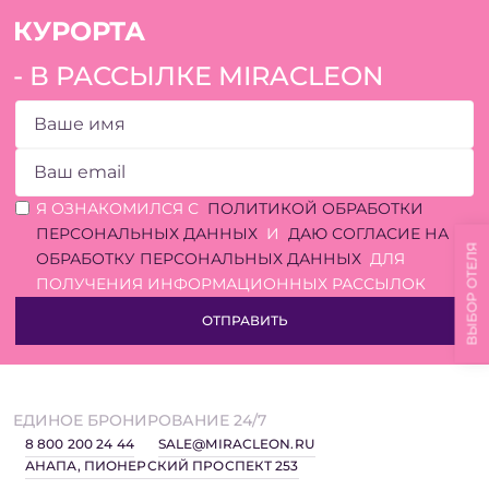
КУРОРТА
- В РАССЫЛКЕ MIRACLEON
MIRACLEON
THALANEA ULTRA
ALL INCLUSIVE &
ОШИБКА ЗАПОЛНЕНИЯ
SPA ANAPA 4*
ОШИБКА ЗАПОЛНЕНИЯ
Я ОЗНАКОМИЛСЯ С
ПОЛИТИКОЙ ОБРАБОТКИ
ПЕРСОНАЛЬНЫХ ДАННЫХ
И
ДАЮ СОГЛАСИЕ НА
ВЫБОР ОТЕЛЯ
ОБРАБОТКУ ПЕРСОНАЛЬНЫХ ДАННЫХ
ДЛЯ
ПОЛУЧЕНИЯ ИНФОРМАЦИОННЫХ РАССЫЛОК
ОТПРАВИТЬ
ПОДРОБНЕЕ
ЕДИНОЕ БРОНИРОВАНИЕ 24/7
8 800 200 24 44
SALE@MIRACLEON.RU
АНАПА, ПИОНЕРСКИЙ ПРОСПЕКТ 253